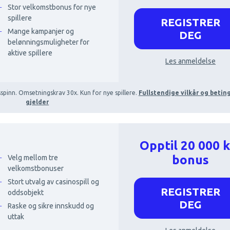
Stor velkomstbonus for nye
spillere
REGISTRER
Mange kampanjer og
DEG
belønningsmuligheter for
aktive spillere
Les anmeldelse
pinn. Omsetningskrav 30x. Kun for nye spillere.
Fullstendige vilkår og betin
gjelder
Opptil 20 000 k
bonus
Velg mellom tre
velkomstbonuser
Stort utvalg av casinospill og
REGISTRER
oddsobjekt
DEG
Raske og sikre innskudd og
uttak