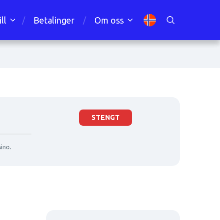
ll
Betalinger
Om oss
STENGT
sino.