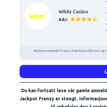
Wildz Casino
4.6
/5
Minimum innskudd 10 euro. Maks bonus 500 euro og 200
Du kan fortsatt lese vår gamle anmel
Jackpot Frenzy er stengt. Informasjon
Vi anbefaler deg å regist