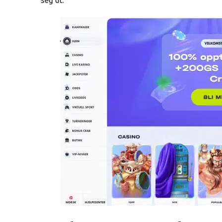
seg ut.