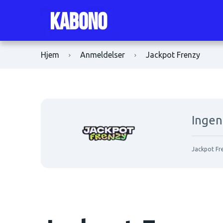
Hjem
Anmeldelser
Jackpot Frenzy
Ingen
Jackpot Fre