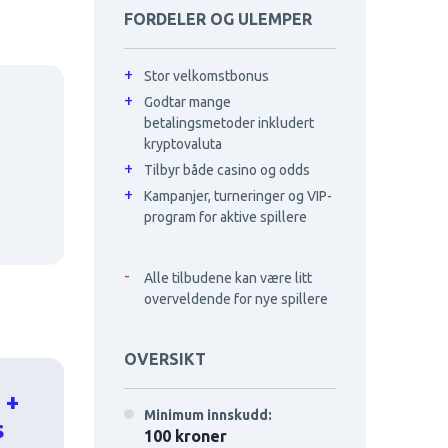
FORDELER OG ULEMPER
Stor velkomstbonus
Godtar mange
betalingsmetoder inkludert
kryptovaluta
Tilbyr både casino og odds
Kampanjer, turneringer og VIP-
program for aktive spillere
Alle tilbudene kan være litt
overveldende for nye spillere
OVERSIKT
 +
Minimum innskudd:
s
100 kroner