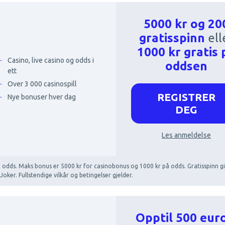
5000 kr og 20
gratisspinn
ell
1000 kr gratis 
Casino, live casino og odds i
oddsen
ett
Over 3 000 casinospill
REGISTRER
Nye bonuser hver dag
DEG
Les anmeldelse
odds. Maks bonus er 5000 kr for casinobonus og 1000 kr på odds. Gratisspinn gi
oker. Fullstendige vilkår og betingelser gjelder.
Opptil 500 eur