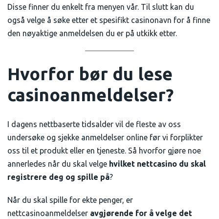
Disse finner du enkelt fra menyen vår. Til slutt kan du
også velge å søke etter et spesifikt casinonavn for å finne
den nøyaktige anmeldelsen du er på utkikk etter.
Hvorfor bør du lese
casinoanmeldelser?
I dagens nettbaserte tidsalder vil de fleste av oss
undersøke og sjekke anmeldelser online før vi forplikter
oss til et produkt eller en tjeneste. Så hvorfor gjøre noe
annerledes når du skal velge
hvilket nettcasino du skal
registrere deg og spille på
?
Når du skal spille for ekte penger, er
nettcasinoanmeldelser
avgjørende for å velge det