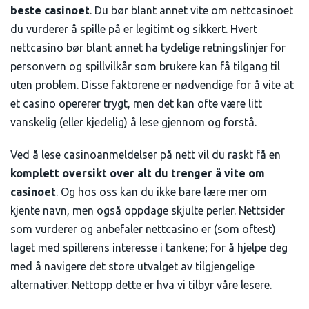
beste casinoet
. Du bør blant annet vite om nettcasinoet
du vurderer å spille på er legitimt og sikkert. Hvert
nettcasino bør blant annet ha tydelige retningslinjer for
personvern og spillvilkår som brukere kan få tilgang til
uten problem. Disse faktorene er nødvendige for å vite at
et casino opererer trygt, men det kan ofte være litt
vanskelig (eller kjedelig) å lese gjennom og forstå.
Ved å lese casinoanmeldelser på nett vil du raskt få en
komplett oversikt over alt du trenger å vite om
casinoet
. Og hos oss kan du ikke bare lære mer om
kjente navn, men også oppdage skjulte perler. Nettsider
som vurderer og anbefaler nettcasino er (som oftest)
laget med spillerens interesse i tankene; for å hjelpe deg
med å navigere det store utvalget av tilgjengelige
alternativer. Nettopp dette er hva vi tilbyr våre lesere.