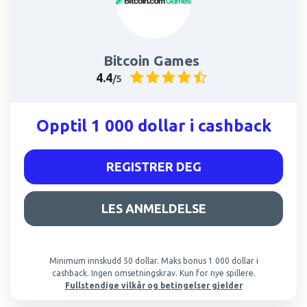
Bitcoin Games
4.4
/5
Opptil 1 000 dollar i cashback
REGISTRER DEG
LES ANMELDELSE
Minimum innskudd 50 dollar. Maks bonus 1 000 dollar i
cashback. Ingen omsetningskrav. Kun for nye spillere.
Fullstendige vilkår og betingelser gjelder