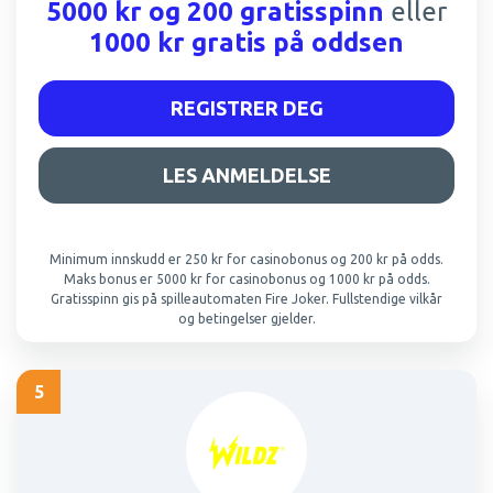
5000 kr og 200 gratisspinn
eller
1000 kr gratis på oddsen
REGISTRER DEG
LES ANMELDELSE
Minimum innskudd er 250 kr for casinobonus og 200 kr på odds.
Maks bonus er 5000 kr for casinobonus og 1000 kr på odds.
Gratisspinn gis på spilleautomaten Fire Joker. Fullstendige vilkår
og betingelser gjelder.