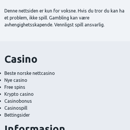
Denne nettsiden er kun for voksne. Hvis du tror du kan ha
et problem, ikke spill. Gambling kan være
avhengighetsskapende. Vennligst spill ansvarlig.
Casino
Beste norske nettcasino
Nye casino
Free spins
Krypto casino
Casinobonus
Casinospill
Bettingsider
Informasjon