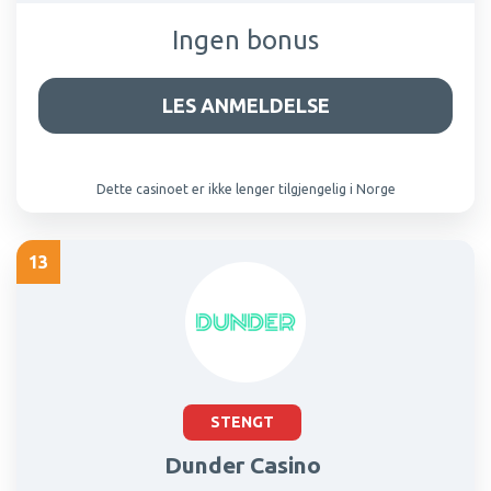
Ingen bonus
LES ANMELDELSE
Dette casinoet er ikke lenger tilgjengelig i Norge
STENGT
Dunder Casino