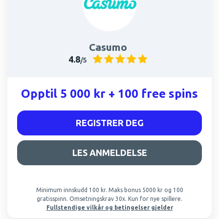
Casumo
4.8
/5
Opptil 5 000 kr + 100 free spins
REGISTRER DEG
LES ANMELDELSE
Minimum innskudd 100 kr. Maks bonus 5000 kr og 100
gratisspinn. Omsetningskrav 30x. Kun for nye spillere.
Fullstendige vilkår og betingelser gjelder