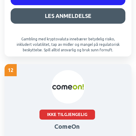
LES ANMELDELSE
Gambling med kryptovaluta innebærer betydelig risiko,
inkludert volatilitet, tap av midler og mangel på regulatorisk
beskyttelse. Spill alltid ansvarlig og bruk sunn fornuft.
IKKE TILGJENGELIG
ComeOn