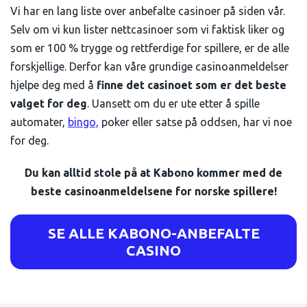
Vi har en lang liste over anbefalte casinoer på siden vår.
Selv om vi kun lister nettcasinoer som vi faktisk liker og
som er 100 % trygge og rettferdige for spillere, er de alle
forskjellige. Derfor kan våre grundige casinoanmeldelser
hjelpe deg med å
finne det casinoet som er det beste
valget for deg
. Uansett om du er ute etter å spille
automater,
bingo,
poker eller satse på oddsen, har vi noe
for deg.
Du kan alltid stole på at Kabono kommer med de
beste casinoanmeldelsene for norske spillere!
SE ALLE KABONO-ANBEFALTE
CASINO