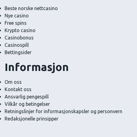
Beste norske nettcasino
Nye casino
Free spins
Krypto casino
Casinobonus
Casinospill
Bettingsider
Informasjon
Om oss
Kontakt oss
Ansvarlig pengespill
Vilkår og betingelser
Retningslinjer for informasjonskapsler og personvern
Redaksjonelle prinsipper