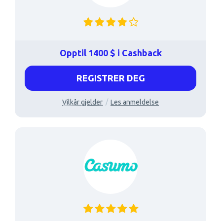
Opptil 1400 $ i Cashback
REGISTRER DEG
Vilkår gjelder
Les anmeldelse