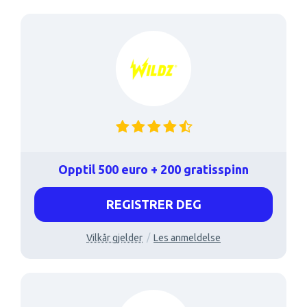
Opptil 500 euro + 200 gratisspinn
REGISTRER DEG
Vilkår gjelder
Les anmeldelse