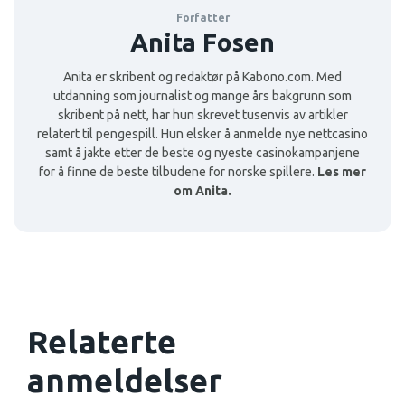
Forfatter
Anita Fosen
Anita er skribent og redaktør på Kabono.com. Med
utdanning som journalist og mange års bakgrunn som
skribent på nett, har hun skrevet tusenvis av artikler
relatert til pengespill. Hun elsker å anmelde nye nettcasino
samt å jakte etter de beste og nyeste casinokampanjene
for å finne de beste tilbudene for norske spillere.
Les mer
om Anita.
Relaterte
anmeldelser