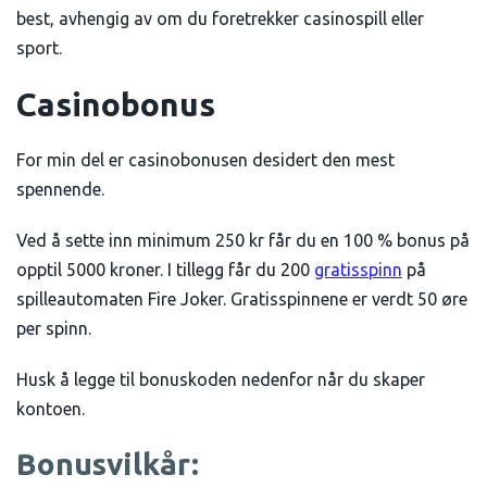
best, avhengig av om du foretrekker casinospill eller
sport.
Casinobonus
For min del er casinobonusen desidert den mest
spennende.
Ved å sette inn minimum 250 kr får du en 100 % bonus på
opptil 5000 kroner. I tillegg får du 200
gratisspinn
på
spilleautomaten Fire Joker. Gratisspinnene er verdt 50 øre
per spinn.
Husk å legge til bonuskoden nedenfor når du skaper
kontoen.
Bonusvilkår: