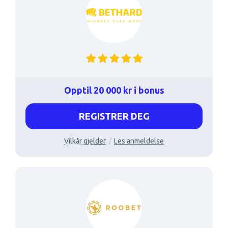
Opptil 20 000 kr i bonus
REGISTRER DEG
Vilkår gjelder
Les anmeldelse