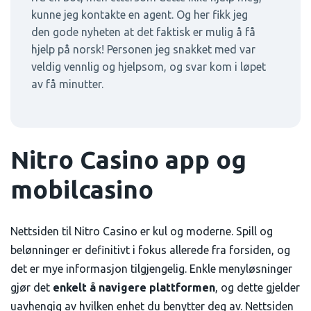
kunne jeg kontakte en agent. Og her fikk jeg
den gode nyheten at det faktisk er mulig å få
hjelp på norsk! Personen jeg snakket med var
veldig vennlig og hjelpsom, og svar kom i løpet
av få minutter.
Nitro Casino app og
mobilcasino
Nettsiden til Nitro Casino er kul og moderne. Spill og
belønninger er definitivt i fokus allerede fra forsiden, og
det er mye informasjon tilgjengelig. Enkle menyløsninger
gjør det
enkelt å navigere plattformen
, og dette gjelder
uavhengig av hvilken enhet du benytter deg av. Nettsiden