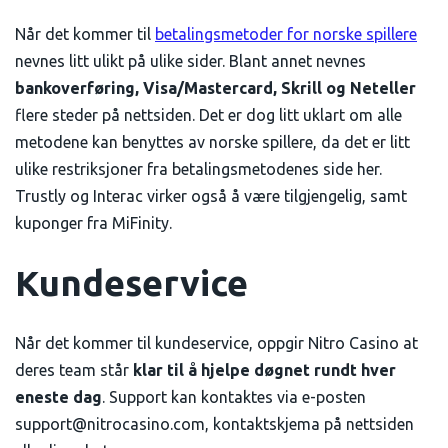
Når det kommer til
betalingsmetoder for norske spillere
nevnes litt ulikt på ulike sider. Blant annet nevnes
bankoverføring, Visa/Mastercard, Skrill og Neteller
flere steder på nettsiden. Det er dog litt uklart om alle
metodene kan benyttes av norske spillere, da det er litt
ulike restriksjoner fra betalingsmetodenes side her.
Trustly og Interac virker også å være tilgjengelig, samt
kuponger fra MiFinity.
Kundeservice
Når det kommer til kundeservice, oppgir Nitro Casino at
deres team står
klar til å hjelpe døgnet rundt hver
eneste dag
. Support kan kontaktes via e-posten
support@nitrocasino.com, kontaktskjema på nettsiden