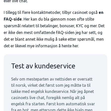
eller live chat.
I tillegg til flere kontaktmetoder, tilbyr casinoet også
en
FAQ-side
. Her kan du bla gjennom noen ofte stilte
spørsmål relatert til betalinger, bonuser, KYC og mer. Det
er ikke den mest omfattende FAQ-siden jeg har sett, og
det er blant annet ikke mulig å søke etter spørsmål, men
det er likevel mye informasjon å hente her.
Test av kundeservice
Selv om mesteparten av nettsiden er oversatt
til norsk, virket det først som jeg måtte ta til
takke med engelsk kundeservice. Når jeg åpnet
casinoets live chat, foregikk nemlig alt på
engelsk fra starten. Først kom automatisk svar
fra en bot, men ettersom dette ikke hjalp meg,