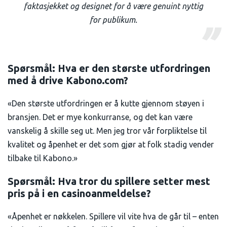
faktasjekket og designet for å være genuint nyttig
for publikum.
Spørsmål: Hva er den største utfordringen
med å drive Kabono.com?
«Den største utfordringen er å kutte gjennom støyen i
bransjen. Det er mye konkurranse, og det kan være
vanskelig å skille seg ut. Men jeg tror vår forpliktelse til
kvalitet og åpenhet er det som gjør at folk stadig vender
tilbake til Kabono.»
Spørsmål: Hva tror du spillere setter mest
pris på i en casinoanmeldelse?
«Åpenhet er nøkkelen. Spillere vil vite hva de går til – enten