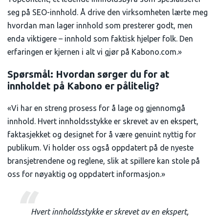
seg på SEO-innhold. Å drive den virksomheten lærte meg
hvordan man lager innhold som presterer godt, men
enda viktigere – innhold som faktisk hjelper folk. Den
erfaringen er kjernen i alt vi gjør på Kabono.com.»
Spørsmål: Hvordan sørger du for at
innholdet på Kabono er pålitelig?
«Vi har en streng prosess for å lage og gjennomgå
innhold. Hvert innholdsstykke er skrevet av en ekspert,
faktasjekket og designet for å være genuint nyttig for
publikum. Vi holder oss også oppdatert på de nyeste
bransjetrendene og reglene, slik at spillere kan stole på
oss for nøyaktig og oppdatert informasjon.»
Hvert innholdsstykke er skrevet av en ekspert,