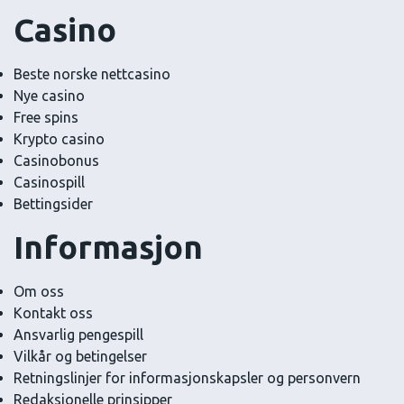
Casino
Beste norske nettcasino
Nye casino
Free spins
Krypto casino
Casinobonus
Casinospill
Bettingsider
Informasjon
Om oss
Kontakt oss
Ansvarlig pengespill
Vilkår og betingelser
Retningslinjer for informasjonskapsler og personvern
Redaksjonelle prinsipper