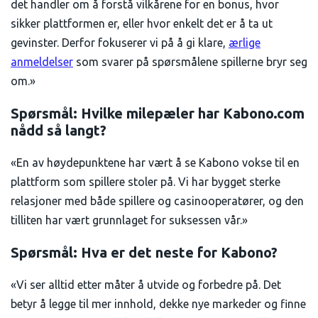
det handler om å forstå vilkårene for en bonus, hvor
sikker plattformen er, eller hvor enkelt det er å ta ut
gevinster. Derfor fokuserer vi på å gi klare,
ærlige
anmeldelser
som svarer på spørsmålene spillerne bryr seg
om.»
Spørsmål: Hvilke milepæler har Kabono.com
nådd så langt?
«En av høydepunktene har vært å se Kabono vokse til en
plattform som spillere stoler på. Vi har bygget sterke
relasjoner med både spillere og casinooperatører, og den
tilliten har vært grunnlaget for suksessen vår.»
Spørsmål: Hva er det neste for Kabono?
«Vi ser alltid etter måter å utvide og forbedre på. Det
betyr å legge til mer innhold, dekke nye markeder og finne