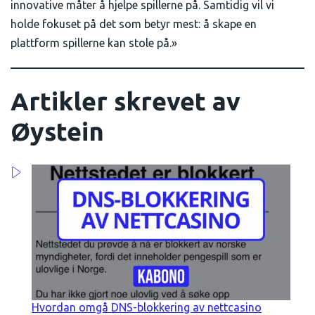
innovative måter å hjelpe spillerne på. Samtidig vil vi
holde fokuset på det som betyr mest: å skape en
plattform spillerne kan stole på.»
Artikler skrevet av
Øystein
Hvordan omgå DNS-blokkering av nettcasino