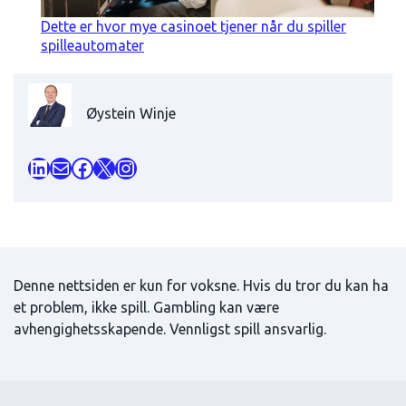
Dette er hvor mye casinoet tjener når du spiller
spilleautomater
Øystein Winje
LinkedIn
E-post
Facebook
X
Instagram
Denne nettsiden er kun for voksne. Hvis du tror du kan ha
et problem, ikke spill. Gambling kan være
avhengighetsskapende. Vennligst spill ansvarlig.